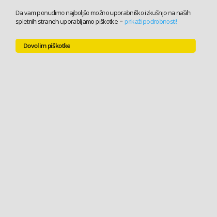
Da vam ponudimo najboljšo možno uporabniško izkušnjo na naših
-
spletnih straneh uporabljamo piškotke
prikaži podrobnosti!
Dovolim piškotke