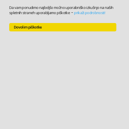
Da vam ponudimo najboljšo možno uporabniško izkušnjo na naših
-
spletnih straneh uporabljamo piškotke
prikaži podrobnosti!
Dovolim piškotke