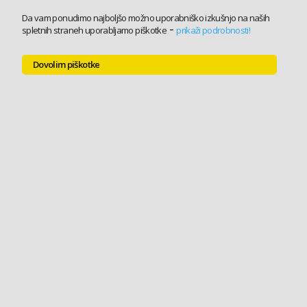
Da vam ponudimo najboljšo možno uporabniško izkušnjo na naših
-
spletnih straneh uporabljamo piškotke
prikaži podrobnosti!
Dovolim piškotke