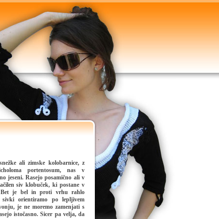
nežke ali zimske kolobarnice, z
icholoma portentosum, nas v
no jeseni.
Rasejo posamično ali v
načilen
siv klobuček
, ki postane v
Bet
je bel in proti vrhu rahlo
sivki orientiramo po lepljivem
vonju, je
ne moremo zamenjati
s
ejo istočasno. Sicer pa velja, da