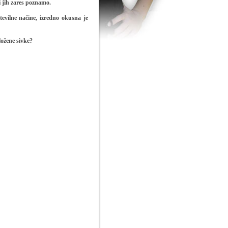
i jih zares poznamo.
evilne načine
, izredno okusna je
ložene sivke?