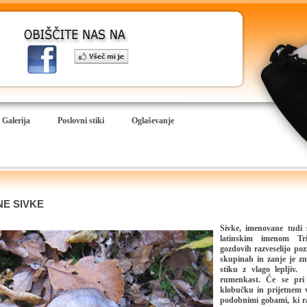
Galerija
Poslovni stiki
Oglaševanje
NE SIVKE
Sivke,
imenovane tudi s
latinskim imenom Tr
gozdovih razveselijo
poz
skupinah in zanje je z
stiku z
vlago lepljiv.
rumenkast. Če se pri 
klobučku in prijetnem 
podobnimi gobami, ki ras