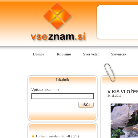
Domov
Kdo smo
Svež veter
Slovarček
Iskalnik
Vpišite iskani niz:
V KIS VLOŽE
24.11.2019
Unikatni prodajni izdelki (20)