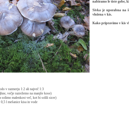
nabiramo le tiste gobe, k
Sivka je
uporabna na št
vložena v kis.
Kako pripravimo v kis v
vodo v razmerju 1:2 ali največ 1:3
ajhne, večje razrežemo na manjše kose)
a solimo malenkost več, kot bi solili sicer)
 0,5 l mešanice kisa in vode