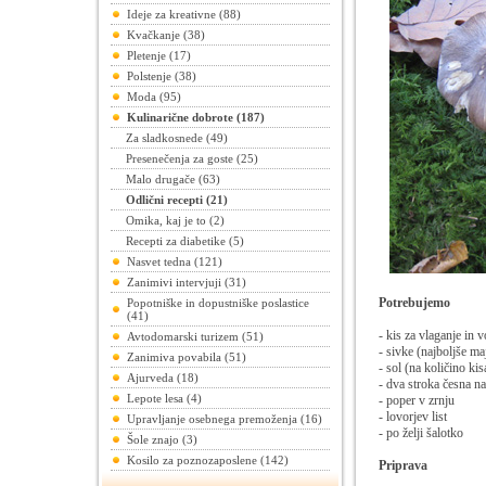
Ideje za kreativne (88)
Kvačkanje (38)
Pletenje (17)
Polstenje (38)
Moda (95)
Kulinarične dobrote (187)
Za sladkosnede (49)
Presenečenja za goste (25)
Malo drugače (63)
Odlični recepti (21)
Omika, kaj je to (2)
Recepti za diabetike (5)
Nasvet tedna (121)
Zanimivi intervjuji (31)
Potrebujemo
Popotniške in dopustniške poslastice
(41)
- kis za vlaganje in 
Avtodomarski turizem (51)
- sivke (najboljše m
Zanimiva povabila (51)
- sol (na količino kis
Ajurveda (18)
- dva stroka česna na
Lepote lesa (4)
- poper v zrnju
- lovorjev list
Upravljanje osebnega premoženja (16)
- po želji šalotko
Šole znajo (3)
Kosilo za poznozaposlene (142)
Priprava